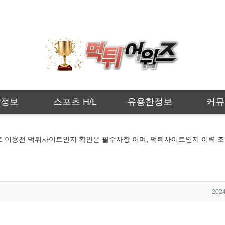
당정보
스포츠 H/L
유용한정보
커뮤
 이용전 먹튀사이트인지 확인은 필수사항 이며, 먹튀사이트인지 이력 조
작
2024