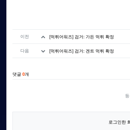
관련자료
이전
[먹튀어워즈] 검거: 가든 먹튀 확정
다음
[먹튀어워즈] 검거: 겐트 먹튀 확정
댓글
0
개
등
로그인한 