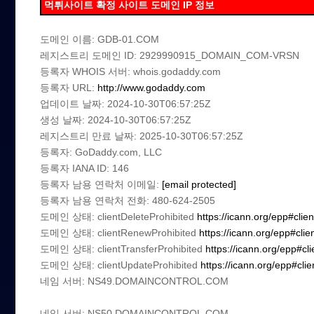
먹튀사이트 확정 사이트 도메인 IP 정보
도메인 이름: GDB-01.COM
레지스트리 도메인 ID: 2929990915_DOMAIN_COM-VRSN
등록자 WHOIS 서버: whois.godaddy.com
등록자 URL:
http://www.godaddy.com
업데이트 날짜: 2024-10-30T06:57:25Z
생성 날짜: 2024-10-30T06:57:25Z
레지스트리 만료 날짜: 2025-10-30T06:57:25Z
등록자: GoDaddy.com, LLC
등록자 IANA ID: 146
등록자 남용 연락처 이메일:
[email protected]
등록자 남용 연락처 전화: 480-624-2505
도메인 상태: clientDeleteProhibited
https://icann.org/epp#clie
도메인 상태: clientRenewProhibited
https://icann.org/epp#cli
도메인 상태: clientTransferProhibited
https://icann.org/epp#cl
도메인 상태: clientUpdateProhibited
https://icann.org/epp#cli
네임 서버: NS49.DOMAINCONTROL.COM
네임 서버: NS50.DOMAINCONTROL.COM