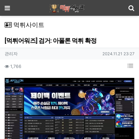
기
메뉴
먹튀사이트
[먹튀어워즈] 검거: 아폴론 먹튀 확정
작성자 정보
작성
작성일
관리자
2024.11.21 23:27
컨텐츠 정보
목
조회
1,766
본문