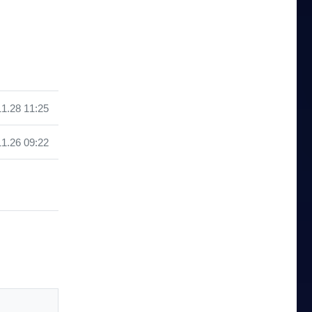
일
1.28 11:25
일
1.26 09:22