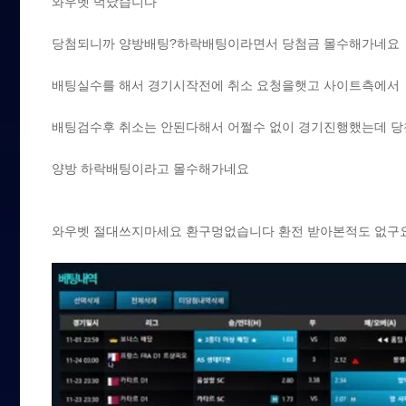
와우벳 먹났습니다
당첨되니까 양방배팅?하락배팅이라면서 당첨금 몰수해가네요
배팅실수를 해서 경기시작전에 취소 요청을햇고 사이트측에서
배팅검수후 취소는 안된다해서 어쩔수 없이 경기진행했는데 
양방 하락배팅이라고 몰수해가네요
와우벳 절대쓰지마세요 환구멍없습니다 환전 받아본적도 없구