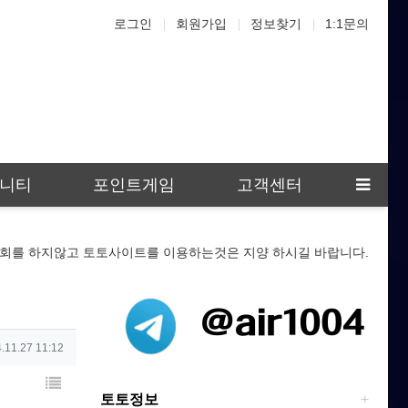
로그인
회원가입
정보찾기
1:1문의
니티
포인트게임
고객센터
회를 하지않고 토토사이트를 이용하는것은 지양 하시길 바랍니다.
성일
.11.27 11:12
목록
토토정보