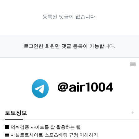
등록된 댓글이 없습니다.
로그인한 회원만 댓글 등록이 가능합니다.
토토정보
먹튀검증 사이트를 잘 활용하는 팁
사설토토사이트 스포츠베팅 규정 이해하기