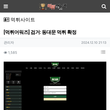
기
메뉴
먹튀사이트
[먹튀어워즈] 검거: 동대문 먹튀 확정
작성자 정보
작성
작성일
관리자
2024.12.10 21:13
컨텐츠 정보
목
조회
1,585
본문