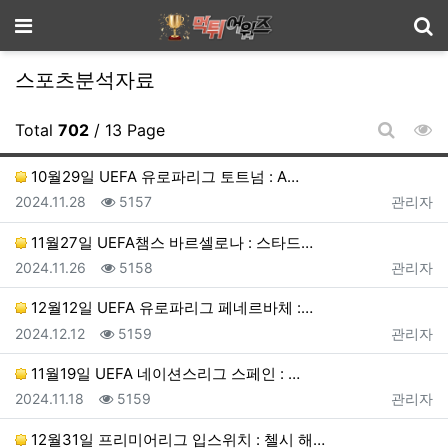
기
메뉴
스포츠분석자료
조
Total
702
/ 13 Page
게시판 
10월29일 UEFA 유로파리그 토트넘 : A…
등록일
조회
등록자
2024.11.28
5157
관리자
11월27일 UEFA챔스 바르셀로나 : 스타드…
등록일
조회
등록자
2024.11.26
5158
관리자
12월12일 UEFA 유로파리그 페네르바체 :…
등록일
조회
등록자
2024.12.12
5159
관리자
11월19일 UEFA 네이션스리그 스페인 : …
등록일
조회
등록자
2024.11.18
5159
관리자
12월31일 프리미어리그 입스위치 : 첼시 해…