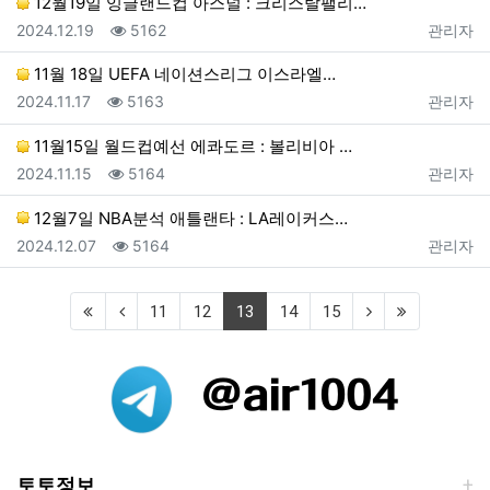
12월19일 잉글랜드컵 아스널 : 크리스탈팰리…
등록일
조회
등록자
2024.12.19
5162
관리자
11월 18일 UEFA 네이션스리그 이스라엘…
등록일
조회
등록자
2024.11.17
5163
관리자
11월15일 월드컵예선 에콰도르 : 볼리비아 …
등록일
조회
등록자
2024.11.15
5164
관리자
12월7일 NBA분석 애틀랜타 : LA레이커스…
등록일
조회
등록자
2024.12.07
5164
관리자
(current)
11
12
13
14
15
토토정보