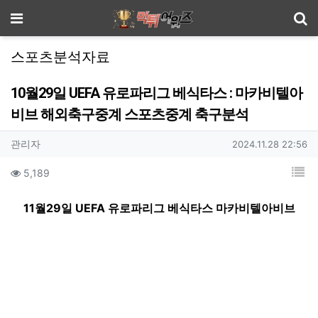
기
메뉴
스포츠분석자료
10월29일 UEFA 유로파리그 베식타스 : 마카비텔아
비브 해외축구중계 스포츠중계 축구분석
작성자 정보
작성
작성일
관리자
2024.11.28 22:56
컨텐츠 정보
목
조회
5,189
본문
11월29일 UEFA 유로파리그 베식타스 마카비텔아비브