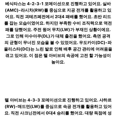
베식타스는 4-2-3-1 포메이션으로 진행하고 있어요. 실바
(AMC)-라시차(RW)를 중심으로 지공 전개를 활용하고 있
어요. 직전 괴테즈페전에서 2대4 패배를 했어요. 초반 리드
를 잡는 모습이였어요. 하지만 부족한 수비 조직력으로 역전
패를 당했어요. 주전 윙어 무치(LW)가 부재인 상황이에요.
그로 인해 마수아쿠(DL)가 대체 출전을 했어요. 측면 공격
의 균형이 무너진 모습을 볼 수 있었어요. 우도카이(DC)-파
울리스타(DC)는 느린 발로 인해 배후 공간 관리에 어려움을
겪고 있어요. 이 점은 텔 아비브의 속공에 고전 할 가능성이
높아요.
텔 아비브는 4-3-3 포메이션으로 진행하고 있어요. 샤하르
(RW)-매드먼(LW)를 중심으로 속공 전개를 활용하고 있어
요. 직전 사크닌전에서 0대4 승리를 했어요. 대량 득점에 성