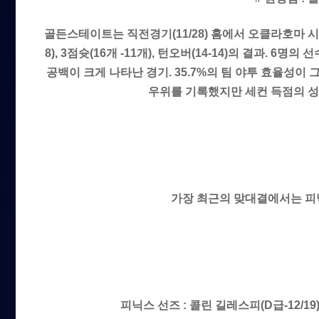
골든스테이트는 직전경기(11/28) 홈에서 오클라호마 시티 
8), 3점슛(16개 -11개), 턴오버(14-14)의 결과.
공백이 크게 나타난 경기. 35.7%의 팀 야투 효율성이
우위를 기록했지만 세컨 득점의 
가장 최근의 맞대결에서는 피닉
피닉스 선즈 : 콜린 길레스피(D급-12/1