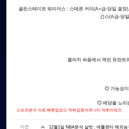
골든스테이트 워리어스 : 스테픈 커리(A+급-당일 결정),
긴스(A급-당
클러치 싸움에서 케빈 듀란트와
◎ 가능성이
◎ 배당을 노리
스포츠분석 자료 빠른업로드 먹튀검증커뮤니티 먹튀어워즈
관련자료
이전
12월1일 NBA분석 샬럿 : 애틀랜타 해외