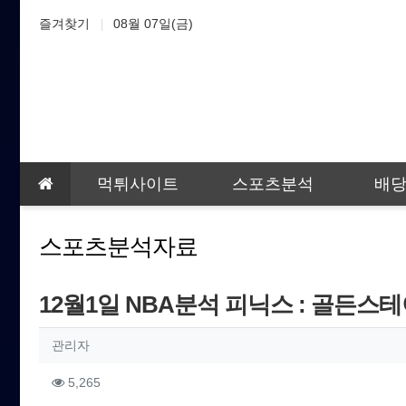
상단 네비
즐겨찾기
08월 07일(금)
메인 메뉴
먹튀사이트
스포츠분석
배
스포츠분석자료
12월1일 NBA분석 피닉스 : 골든
작성자 정보
작성
관리자
컨텐츠 정보
조회
5,265