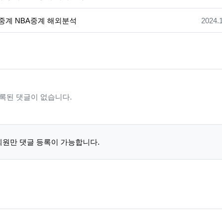
작성
구중계 NBA중계 해외분석
2024.1
록된 댓글이 없습니다.
회원만 댓글 등록이 가능합니다.