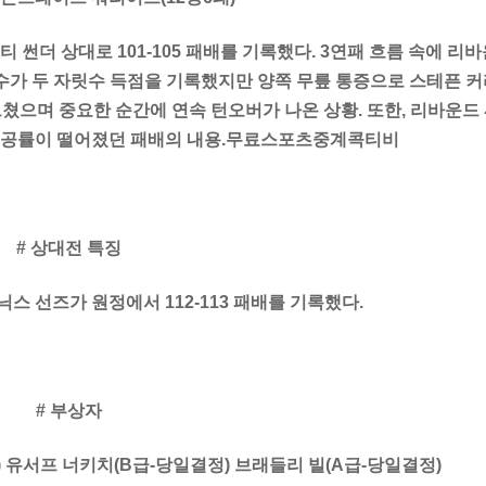
썬더 상대로 101-105 패배를 기록했다. 3연패 흐름 속에 리바운
 6명의 선수가 두 자릿수 득점을 기록했지만 양쪽 무릎 통증으로 스테픈 
 그쳤으며 중요한 순간에 연속 턴오버가 나온 상황. 또한, 리바운
성공률이 떨어졌던 패배의 내용.무료스포츠중계콕티비
# 상대전 특징
스 선즈가 원정에서 112-113 패배를 기록했다.
# 부상자
9) 유서프 너키치(B급-당일결정) 브래들리 빌(A급-당일결정)