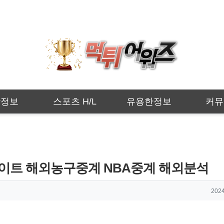
당정보
스포츠 H/L
유용한정보
커뮤
스테이트 해외농구중계 NBA중계 해외분석
작
2024