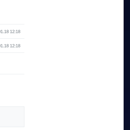
일
1.18 12:18
일
1.18 12:18