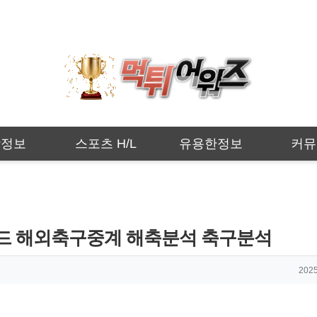
당정보
스포츠 H/L
유용한정보
커뮤
리드 해외축구중계 해축분석 축구분석
작
2025