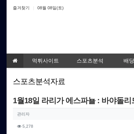
상단 네비
즐겨찾기
08월 08일(토)
메인 메뉴
먹튀사이트
스포츠분석
배
스포츠분석자료
1월18일 라리가 에스파뇰 : 바야돌
작성자 정보
작성
관리자
컨텐츠 정보
조회
5,278