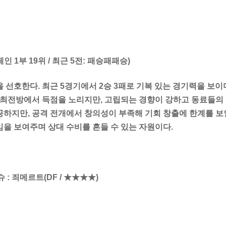
인 1부 19위 / 최근 5전: 패승패패승)
 선호한다. 최근 5경기에서 2승 3패로 기복 있는 경기력을 보이
는 최전방에서 득점을 노리지만, 고립되는 경향이 강하고 동료들의
제공하지만, 공격 전개에서 창의성이 부족해 기회 창출에 한계를 보
임을 보여주며 상대 수비를 흔들 수 있는 자원이다.
슈 : 죄메르트(DF / ★★★★)