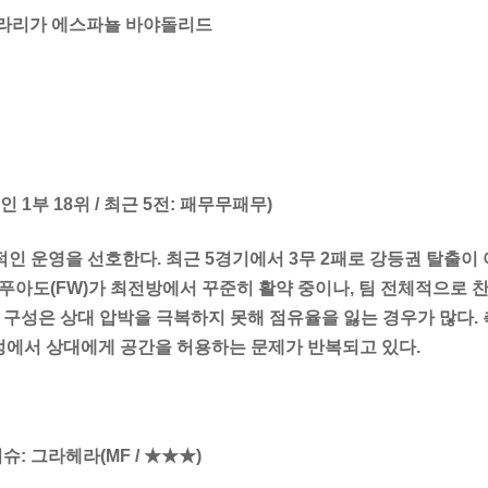
 라리가 에스파뇰 바야돌리드
 1부 18위 / 최근 5전: 패무무패무)
적인 운영을 선호한다. 최근 5경기에서 3무 2패로 강등권 탈출이
 푸아도(FW)가 최전방에서 꾸준히 활약 중이나, 팀 전체적으로 
중원 구성은 상대 압박을 극복하지 못해 점유율을 잃는 경우가 많다.
정에서 상대에게 공간을 허용하는 문제가 반복되고 있다.
이슈: 그라헤라(MF / ★★★)