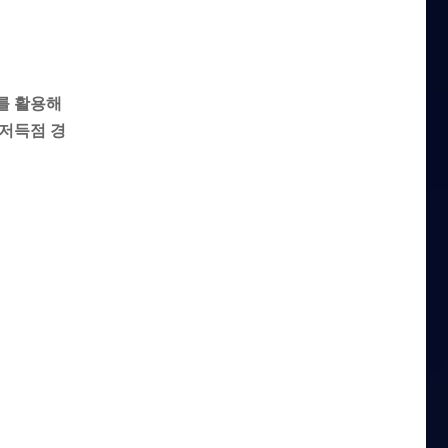
를 활용해
 저득점 경