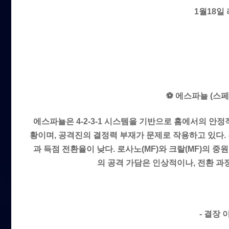
본문
1월18일
⚽ 에스파뇰 (스페인
에스파뇰은 4-2-3-1 시스템을 기반으로 홈에서의 안정
황이며, 공격진의 결정력 부재가 문제로 작용하고 있다.
과 득점 전환율이 낮다. 로사노(MF)와 크랄(MF)의 
의 공격 가담은 인상적이나, 전환 과
- 결장 