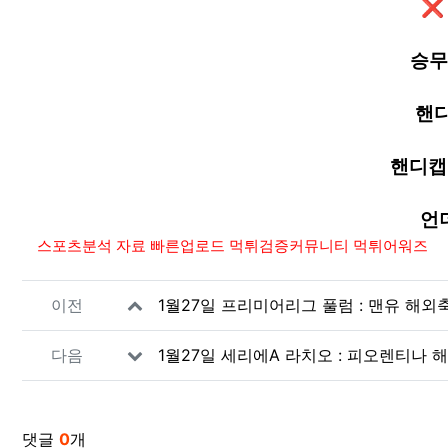
❌
승무
핸디
핸디캡 
언더
스포츠분석 자료 빠른업로드 먹튀검증커뮤니티 먹튀어워즈
관련자료
1월27일 프리미어리그 풀럼 : 맨유 해
이전
1월27일 세리에A 라치오 : 피오렌티나
다음
댓글
0
개