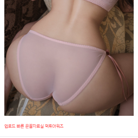
업로드 빠른 은꼴자료실 먹튀어워즈