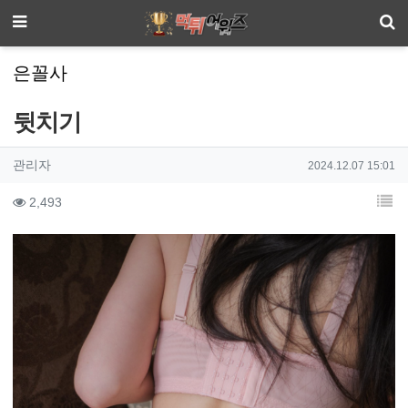
기
메뉴
은꼴사
뒷치기
작성자 정보
작성
작성일
관리자
2024.12.07 15:01
컨텐츠 정보
조회
목
2,493
본문