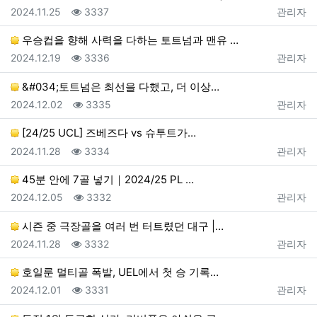
등록일
조회
등록자
2024.11.25
3337
관리자
우승컵을 향해 사력을 다하는 토트넘과 맨유 …
등록일
조회
등록자
2024.12.19
3336
관리자
&#034;토트넘은 최선을 다했고, 더 이상…
등록일
조회
등록자
2024.12.02
3335
관리자
[24/25 UCL] 즈베즈다 vs 슈투트가…
등록일
조회
등록자
2024.11.28
3334
관리자
45분 안에 7골 넣기｜2024/25 PL …
등록일
조회
등록자
2024.12.05
3332
관리자
시즌 중 극장골을 여러 번 터트렸던 대구 |…
등록일
조회
등록자
2024.11.28
3332
관리자
호일룬 멀티골 폭발, UEL에서 첫 승 기록…
등록일
조회
등록자
2024.12.01
3331
관리자