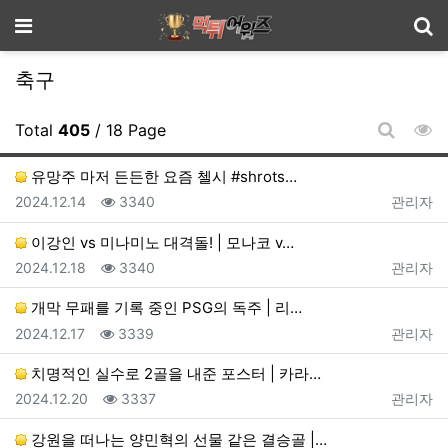
기
메뉴
축구
조
Total
405
/ 18 Page
게시판 
유망주 마저 든든한 요즘 첼시 #shrots…
등록일
조회
등록자
2024.12.14
3340
관리자
이강인 vs 미나미노 대격돌! | 모나코 v…
등록일
조회
등록자
2024.12.18
3340
관리자
개막 무패를 기록 중인 PSG의 독주 | 리…
등록일
조회
등록자
2024.12.17
3339
관리자
치명적인 실수로 2골을 내준 포스터 | 카라…
등록일
조회
등록자
2024.12.20
3337
관리자
강원을 떠나는 양민혁의 선물 같은 결승골 |…