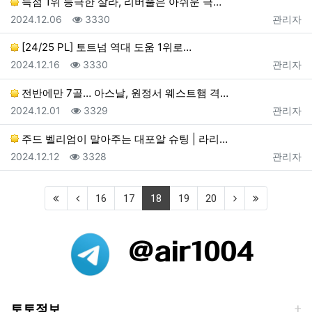
득점 1위 등극한 살라, 리버풀은 아쉬운 극…
등록일
조회
등록자
2024.12.06
3330
관리자
[24/25 PL] 토트넘 역대 도움 1위로…
등록일
조회
등록자
2024.12.16
3330
관리자
전반에만 7골… 아스날, 원정서 웨스트햄 격…
등록일
조회
등록자
2024.12.01
3329
관리자
주드 벨리엄이 말아주는 대포알 슈팅 | 라리…
등록일
조회
등록자
2024.12.12
3328
관리자
(current)
16
17
18
19
20
토토정보