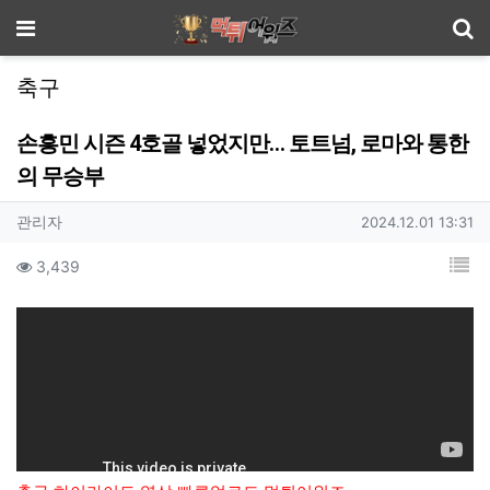
기
메뉴
축구
손흥민 시즌 4호골 넣었지만… 토트넘, 로마와 통한
의 무승부
작성자 정보
작성
작성일
관리자
2024.12.01 13:31
컨텐츠 정보
목
조회
3,439
본문