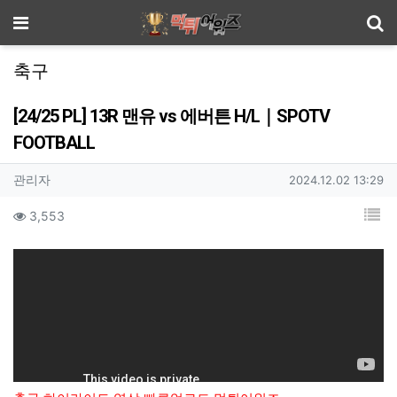
기
메뉴
축구
[24/25 PL] 13R 맨유 vs 에버튼 H/L｜SPOTV
FOOTBALL
작성자 정보
작성
작성일
관리자
2024.12.02 13:29
컨텐츠 정보
목
조회
3,553
본문