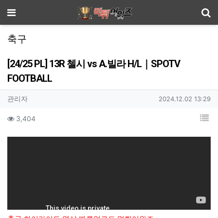
기
메뉴
축구
[24/25 PL] 13R 첼시 vs A.빌라 H/L｜SPOTV
FOOTBALL
작성자 정보
작성
작성일
관리자
2024.12.02 13:29
컨텐츠 정보
목
조회
3,404
본문