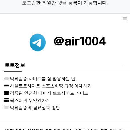
로그인한 회원만 댓글 등록이 가능합니다.
토토정보
먹튀검증 사이트를 잘 활용하는 팁
사설토토사이트 스포츠베팅 규정 이해하기
검증된 안전한 메이저 토토사이트 가이드
픽스터란 무엇인가?
먹튀검증의 필요성과 방법