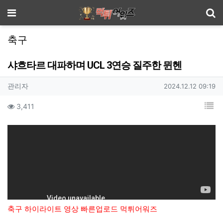
기
메뉴
축구
샤흐타르 대파하며 UCL 3연승 질주한 뮌헨
작성자 정보
작성
작성일
관리자
2024.12.12 09:19
컨텐츠 정보
목
조회
3,411
본문
축구 하이라이트 영상 빠른업로드 먹튀어워즈