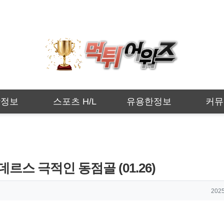
당정보
스포츠 H/L
유용한정보
커뮤
데르스 극적인 동점골 (01.26)
작
2025