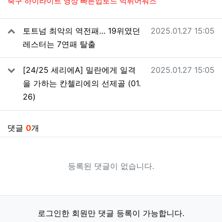
축구 하이라이트 영상 빠른업로드 먹튀어워즈
관련자료
작성일
토트넘 최악의 역전패… 19위였던
2025.01.27 15:05
레스터는 7연패 탈출
작성일
[24/25 세리에A] 밀란에게 일격
2025.01.27 15:05
을 가하는 칸첼리에의 선제골 (01.
26)
댓글
0
개
등록된 댓글이 없습니다.
로그인한 회원만 댓글 등록이 가능합니다.