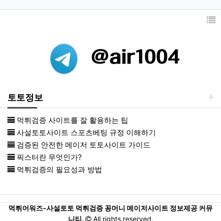
토토정보
먹튀검증 사이트를 잘 활용하는 팁
사설토토사이트 스포츠베팅 규정 이해하기
검증된 안전한 메이저 토토사이트 가이드
픽스터란 무엇인가?
먹튀검증의 필요성과 방법
먹튀어워즈-사설토토 먹튀검증 꽁머니 메이저사이트 정보제공 커뮤
니티.
All rights reserved.