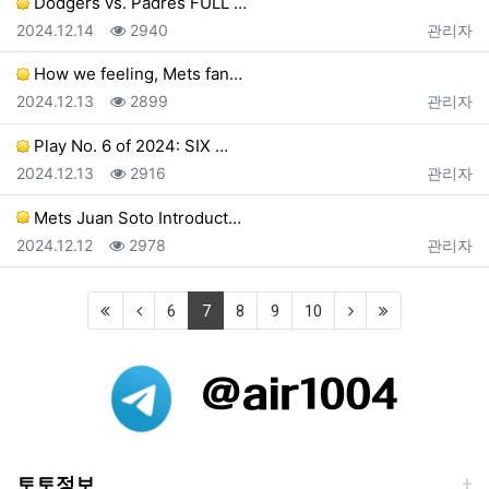
Dodgers vs. Padres FULL …
등록일
조회
등록자
2024.12.14
2940
관리자
How we feeling, Mets fan…
등록일
조회
등록자
2024.12.13
2899
관리자
Play No. 6 of 2024: SIX …
등록일
조회
등록자
2024.12.13
2916
관리자
Mets Juan Soto Introduct…
등록일
조회
등록자
2024.12.12
2978
관리자
(current)
6
7
8
9
10
토토정보