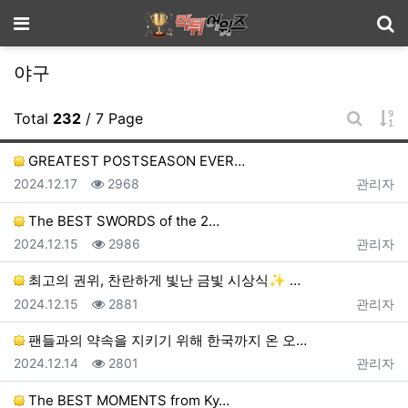
기
메뉴
야구
게
Total
232
/ 7 Page
게시판 
GREATEST POSTSEASON EVER…
등록일
조회
등록자
2024.12.17
2968
관리자
The BEST SWORDS of the 2…
등록일
조회
등록자
2024.12.15
2986
관리자
최고의 권위, 찬란하게 빛난 금빛 시상식✨ …
등록일
조회
등록자
2024.12.15
2881
관리자
팬들과의 약속을 지키기 위해 한국까지 온 오…
등록일
조회
등록자
2024.12.14
2801
관리자
The BEST MOMENTS from Ky…