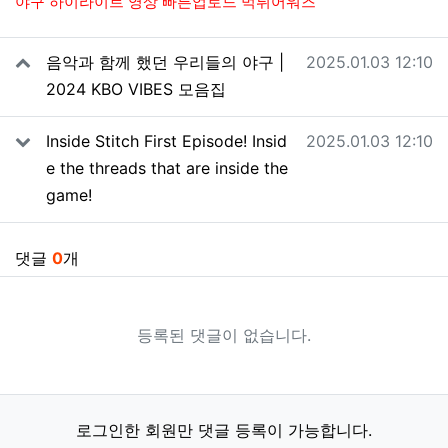
야구 하이라이트 영상 빠른업로드 먹튀어워즈
관련자료
작성일
음악과 함께 했던 우리들의 야구 |
2025.01.03 12:10
2024 KBO VIBES 모음집
작성일
Inside Stitch First Episode! Insid
2025.01.03 12:10
e the threads that are inside the
game!
댓글
0
개
등록된 댓글이 없습니다.
로그인한 회원만 댓글 등록이 가능합니다.