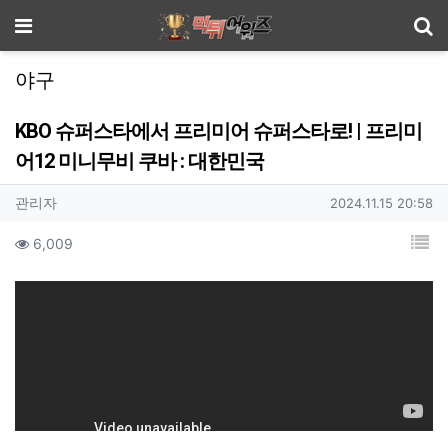
기
메뉴
야구
KBO 슈퍼스타에서 프리미어 슈퍼스타로! | 프리미
어12 미니무비 쿠바 : 대한민국
작성자 정보
작성
작성일
관리자
2024.11.15 20:58
컨텐츠 정보
목
조회
6,009
본문