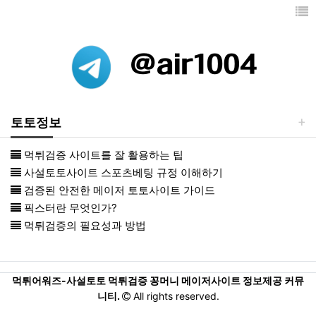
토토정보
먹튀검증 사이트를 잘 활용하는 팁
사설토토사이트 스포츠베팅 규정 이해하기
검증된 안전한 메이저 토토사이트 가이드
픽스터란 무엇인가?
먹튀검증의 필요성과 방법
먹튀어워즈-사설토토 먹튀검증 꽁머니 메이저사이트 정보제공 커뮤
니티.
All rights reserved.