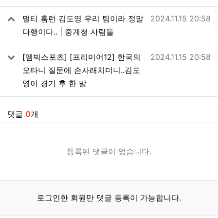
관련자료
작성일
멀티 홈런 김도영 우리 팀이라 정말
2024.11.15 20:58
다행이다.. | 중계청 사람들
작성일
[엠빅스포츠] [프리미어12] 한국의
2024.11.15 20:58
오타니 질문에 손사래치더니..김도
영이 경기 후 한 말
댓글
0
개
등록된 댓글이 없습니다.
로그인한 회원만 댓글 등록이 가능합니다.