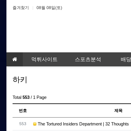
상단 네비
즐겨찾기
08월 08일(토)
메인 메뉴
먹튀사이트
스포츠분석
배
하키
Total
553
/ 1 Page
번호
제목
번호
553
The Tortured Insiders Department | 32 Thoughts