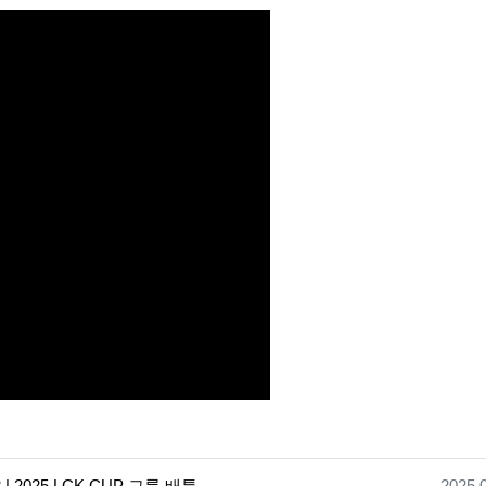
작성
 | 2025 LCK CUP 그룹 배틀
2025.0