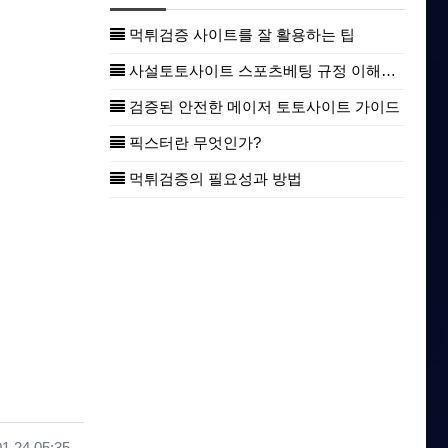
먹튀검증 사이트를 잘 활용하는 팁
사설토토사이트 스포츠베팅 규정 이해하기
검증된 안전한 메이저 토토사이트 가이드
픽스터란 무엇인가?
먹튀검증의 필요성과 방법
일
1.24 05:35