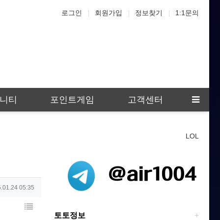
로그인
회원가입
정보찾기
1:1문의
니티
포인트게임
고객센터
LOL
성일
.01.24 05:35
목록
토토정보