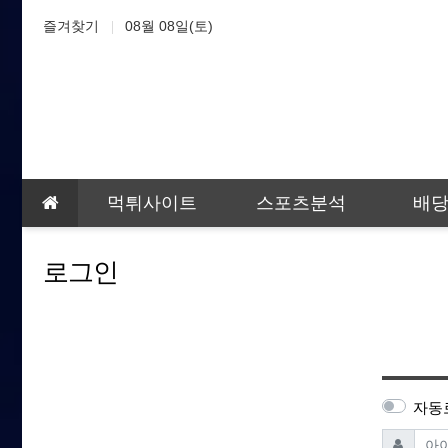
상단 네비
즐겨찾기
08월 08일(토)
메인 메뉴
먹튀사이트
스포츠분석
배
로그인
자동
필
아이디