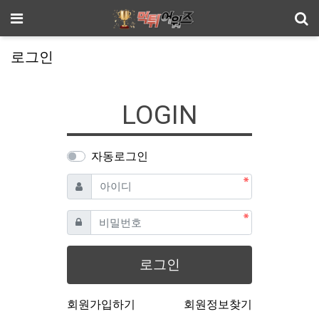
기
메뉴
로그인
LOGIN
자동로그인
필수
아이디
필수
비밀번호
로그인
회원가입하기
회원정보찾기