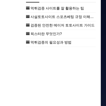
먹튀검증 사이트를 잘 활용하는 팁
사설토토사이트 스포츠베팅 규정 이해하기
검증된 안전한 메이저 토토사이트 가이드
픽스터란 무엇인가?
먹튀검증의 필요성과 방법