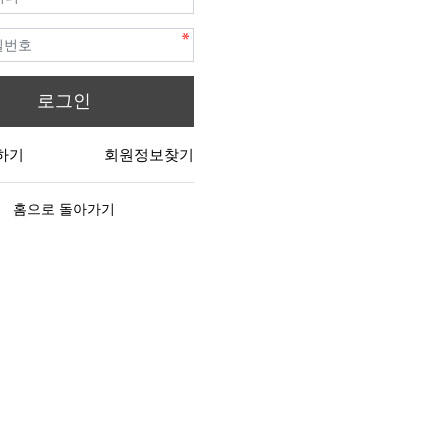
필수
로그인
하기
회원정보찾기
홈으로 돌아가기