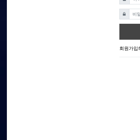
비밀번호
회원가입