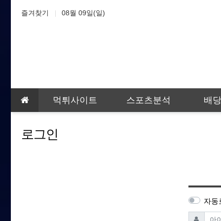
상단 네비
즐겨찾기
08월 09일(일)
메인 메뉴
먹튀사이트
스포츠분석
배
로그인
자동
필
아이디