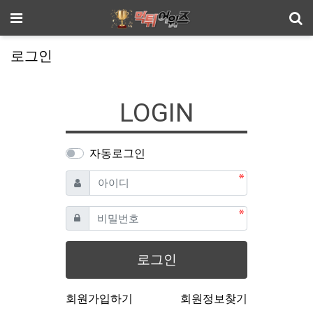
기
메뉴
로그인
LOGIN
자동로그인
필수
아이디
필수
비밀번호
로그인
회원가입하기
회원정보찾기