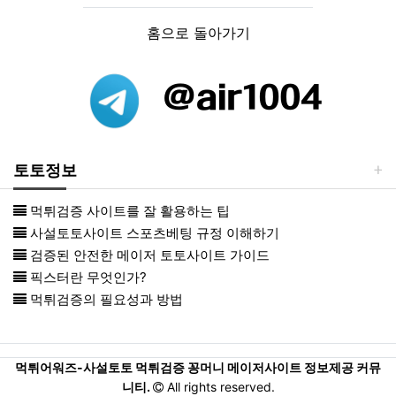
홈으로 돌아가기
토토정보
먹튀검증 사이트를 잘 활용하는 팁
사설토토사이트 스포츠베팅 규정 이해하기
검증된 안전한 메이저 토토사이트 가이드
픽스터란 무엇인가?
먹튀검증의 필요성과 방법
먹튀어워즈-사설토토 먹튀검증 꽁머니 메이저사이트 정보제공 커뮤
니티.
All rights reserved.